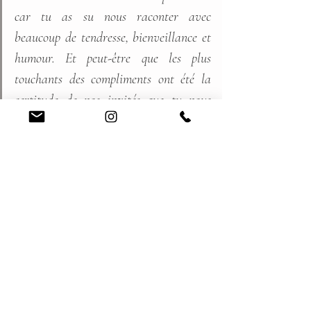
car tu as su nous raconter avec 
beaucoup de tendresse, bienveillance et 
humour. Et peut-être que les plus 
touchants des compliments ont été la 
certitude de nos invités que tu nous 
connaissais depuis longtemps ; car tous 
ont relevé combien ils nous 
reconnaissaient dans ce que tu as dit 
mais aussi dans le déroulement de la 
cérémonie. Merci Diane d’avoir rendu 
ces instants si authentiques, si ‘’nous’’. 
Amélie & Sébastien
Retour sur leur cérémonie