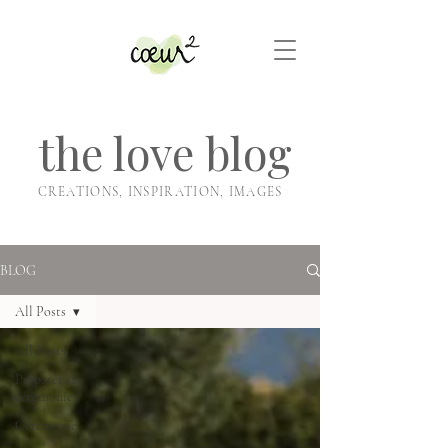
the love blog
CREATIONS, INSPIRATION, IMAGES
BLOG
All Posts
All Posts
Préparer sa
cérémonie
Cérémonie