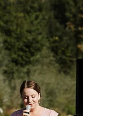
Retour sur
leur
cérémonie
Textes
Réflexions
Décoration