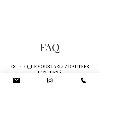
FAQ
EST-CE QUE VOUS PARLEZ D'AUTRES
LANGUES ?
Bonne nouvelle : Laura célèbre également
en anglais !
Pour toutes les autres langues, nous
discutons ensemble et pouvons trouver
des solutions adaptées.
EST-CE QUE VOUS VOUS DEPLACEZ ?
Nous adorons voyager ! Si vous désirez que
l'une de nous soit votre officiante, la
distance qui nous sépare n'est pas un