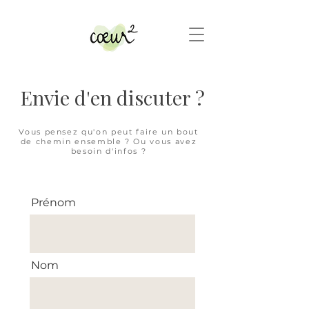
Envie d'en discuter ?
Vous pensez qu'on peut faire un bout
de chemin ensemble ? Ou vous avez
besoin d'infos ?
let's connect...
Prénom
Nom