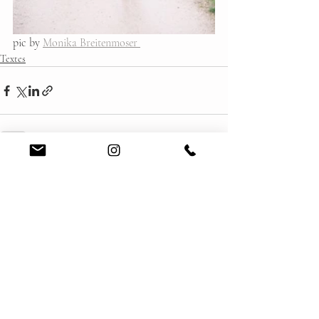
pic by 
Monika Breitenmoser 
Textes
Posts récents
Voir tout